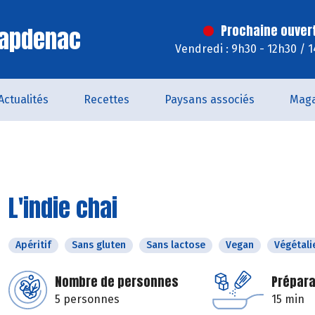
Capdenac
Prochaine ouver
Vendredi : 9h30 - 12h30 / 
Actualités
Recettes
Paysans associés
Maga
L'indie chai
Apéritif
Sans gluten
Sans lactose
Vegan
Végétali
Nombre de personnes
Prépara
5 personnes
15 min