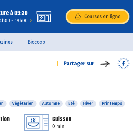
ture à 09:30
Courses en ligne
(s’ouvre dans une nouvelle fenêtr
14h00 - 19h00
zines
Biocoop
Partager sur
en
Végétarien
Automne
Eté
Hiver
Printemps
tion
Cuisson
0 min