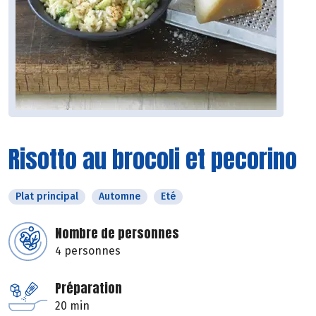
Risotto au brocoli et pecorino
Plat principal
Automne
Eté
Nombre de personnes
4 personnes
Préparation
20 min