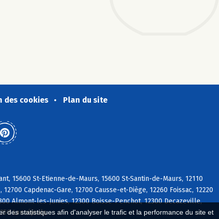
n des cookies
Plan du site
ant, 15600 St-Etienne-de-Maurs, 15600 St-Santin-de-Maurs, 12110
ac, 12700 Capdenac-Gare, 12700 Causse-et-Diège, 12260 Foissac, 12220
300 Almont-les-Junies, 12300 Boisse-Penchot, 12300 Decazeville,
2350 Lanuéjouls
 des statistiques afin d'analyser le trafic et la performance du site et