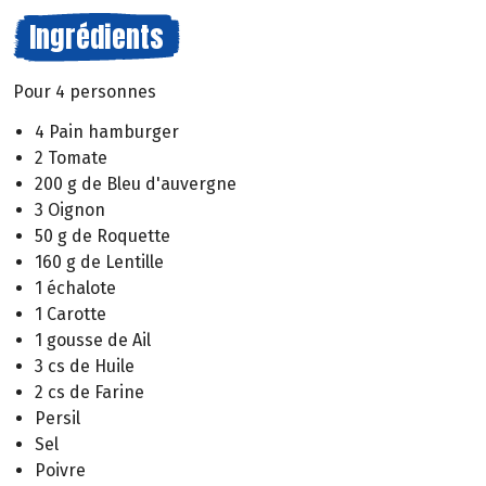
Ingrédients
Pour 4 personnes
4 Pain hamburger
2 Tomate
200 g de Bleu d'auvergne
3 Oignon
50 g de Roquette
160 g de Lentille
1 échalote
1 Carotte
1 gousse de Ail
3 cs de Huile
2 cs de Farine
Persil
Sel
Poivre