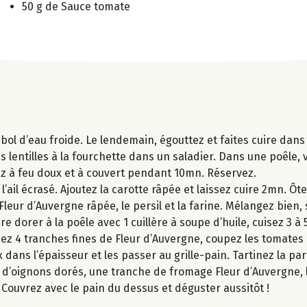
50 g de Sauce tomate
un bol d’eau froide. Le lendemain, égouttez et faites cuire dan
s lentilles à la fourchette dans un saladier. Dans une poêle, v
sez à feu doux et à couvert pendant 10mn. Réservez.
’ail écrasé. Ajoutez la carotte râpée et laissez cuire 2mn. Ôte
leur d’Auvergne râpée, le persil et la farine. Mélangez bien, 
re dorer à la poêle avec 1 cuillère à soupe d’huile, cuisez 3 
pez 4 tranches fines de Fleur d’Auvergne, coupez les tomates 
x dans l’épaisseur et les passer au grille-pain. Tartinez la p
 d’oignons dorés, une tranche de fromage Fleur d’Auvergne, la
 Couvrez avec le pain du dessus et déguster aussitôt !