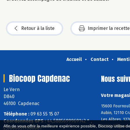
Retour à la liste
Imprimer la recette
Accueil
Contact
Menti
Biocoop Capdenac
Nous suiv
Le Vern
Votre magasi
D840
46100 Capdenac
15600 Fournoul
Aubin, 12110 Cr
Téléphone :
09 63 55 15 07
Les Albres, 127
Coordonnées GPS :
44,5885699969142 ° ,
12300 Flagnac, 
Afin de vous offrir la meilleure expérience possible, Biocoop utilise d
2,06600519580081 °