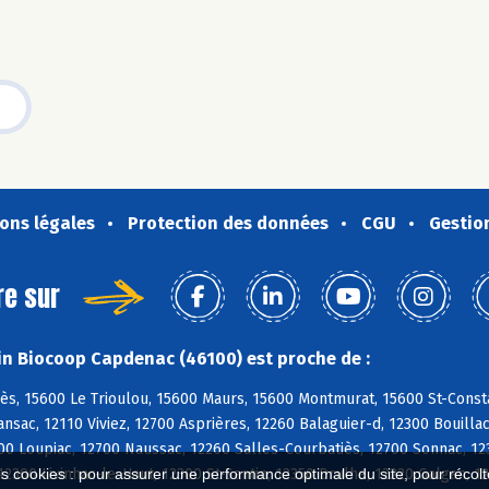
ons légales
Protection des données
CGU
Gestio
re sur
n Biocoop Capdenac (46100) est proche de :
ès, 15600 Le Trioulou, 15600 Maurs, 15600 Montmurat, 15600 St-Const
ansac, 12110 Viviez, 12700 Asprières, 12260 Balaguier-d, 12300 Bouill
00 Loupiac, 12700 Naussac, 12260 Salles-Courbatiès, 12700 Sonnac, 12
12300 Livinhac-le-Haut, 12300 St-Santin, 12350 Drulhe, 12220 Galgan, 1
es cookies : pour assurer une performance optimale du site, pour récolter