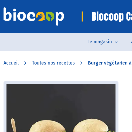
Biocoop 
Le magasin
Accueil
Toutes nos recettes
Burger végétarien à l