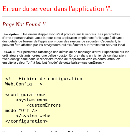
Erreur du serveur dans l'application '/'.
Page Not Found !!
Description :
Une erreur d'application s'est produite sur le serveur. Les paramètres
d'erreur personnalisés actuels pour cette application empêchent l'affichage à distance
des détails de l'erreur de l'application (pour des raisons de sécurité). Cependant, ils
peuvent être affichés par les navigateurs qui s'exécutent sur l'ordinateur serveur local.
Détails =
Pour permettre l'affichage des détails de ce message d'erreur spécifique sur les
ordinateurs distants, créez une balise <customErrors> dans un fichier de configuration
"web.config" situé dans le répertoire racine de l'application Web en cours. Attribuez
ensuite la valeur "off" à l'attribut "mode" de cette balise <customErrors>.
<!-- Fichier de configuration 
Web.Config -->

<configuration>

    <system.web>

        <customErrors 
mode="Off"/>

    </system.web>

</configuration>