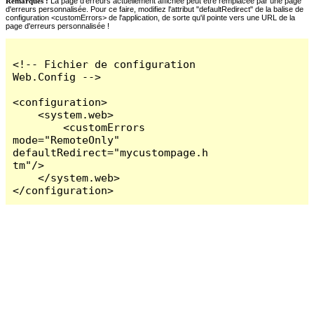
Remarques :
La page d'erreurs actuellement affichée peut être remplacée par une page
d'erreurs personnalisée. Pour ce faire, modifiez l'attribut "defaultRedirect" de la balise de
configuration <customErrors> de l'application, de sorte qu'il pointe vers une URL de la
page d'erreurs personnalisée !
<!-- Fichier de configuration 
Web.Config -->

<configuration>

    <system.web>

        <customErrors 
mode="RemoteOnly" 
defaultRedirect="mycustompage.h
tm"/>

    </system.web>

</configuration>