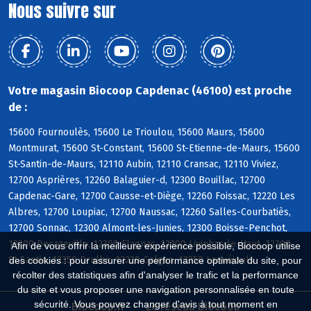
Nous suivre sur
Votre magasin Biocoop Capdenac (46100) est proche
de :
15600 Fournoulès, 15600 Le Trioulou, 15600 Maurs, 15600
Montmurat, 15600 St-Constant, 15600 St-Etienne-de-Maurs, 15600
St-Santin-de-Maurs, 12110 Aubin, 12110 Cransac, 12110 Viviez,
12700 Asprières, 12260 Balaguier-d, 12300 Bouillac, 12700
Capdenac-Gare, 12700 Causse-et-Diège, 12260 Foissac, 12220 Les
Albres, 12700 Loupiac, 12700 Naussac, 12260 Salles-Courbatiès,
12700 Sonnac, 12300 Almont-les-Junies, 12300 Boisse-Penchot,
12300 Decazeville, 12300 Flagnac, 12300 Livinhac-le-Haut, 12300
Afin de vous offrir la meilleure expérience possible, Biocoop utilise
St-Santin, 12350 Drulhe, 12220 Galgan, 12350 Lanuéjouls
des cookies : pour assurer une performance optimale du site, pour
récolter des statistiques afin d'analyser le trafic et la performance
du site et vous proposer une navigation personnalisée en toute
sécurité. Vous pouvez changer d'avis à tout moment en
Biocoop.fr
Le réseau Biocoop