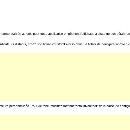
 personnalisés actuels pour cette application empêchent l'affichage à distance des détails de 
rdinateurs distants, créez une balise <customErrors> dans un fichier de configuration "web.con
urs personnalisée. Pour ce faire, modifiez l'attribut "defaultRedirect" de la balise de config