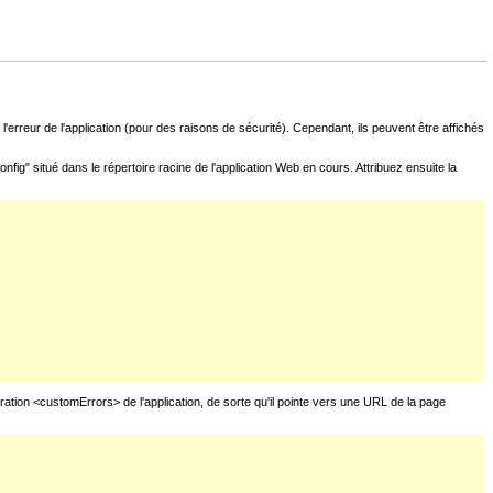
l'erreur de l'application (pour des raisons de sécurité). Cependant, ils peuvent être affichés
fig" situé dans le répertoire racine de l'application Web en cours. Attribuez ensuite la
uration <customErrors> de l'application, de sorte qu'il pointe vers une URL de la page