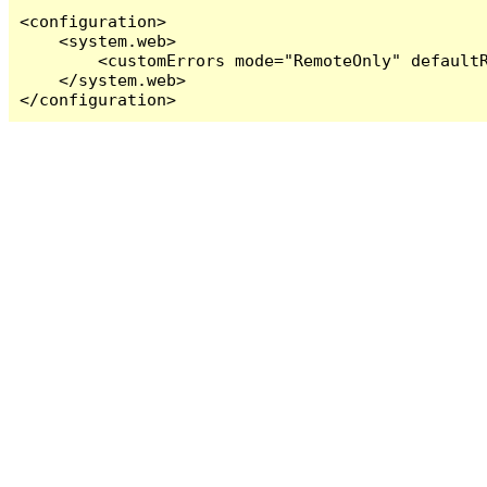
<configuration>

    <system.web>

        <customErrors mode="RemoteOnly" defaultR
    </system.web>

</configuration>