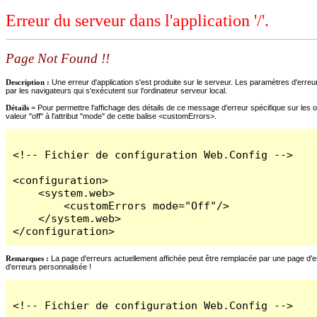
Erreur du serveur dans l'application '/'.
Page Not Found !!
Description :
Une erreur d'application s'est produite sur le serveur. Les paramètres d'erreur
par les navigateurs qui s'exécutent sur l'ordinateur serveur local.
Détails =
Pour permettre l'affichage des détails de ce message d'erreur spécifique sur les o
valeur "off" à l'attribut "mode" de cette balise <customErrors>.
<!-- Fichier de configuration Web.Config -->

<configuration>

    <system.web>

        <customErrors mode="Off"/>

    </system.web>

</configuration>
Remarques :
La page d'erreurs actuellement affichée peut être remplacée par une page d'erre
d'erreurs personnalisée !
<!-- Fichier de configuration Web.Config -->
