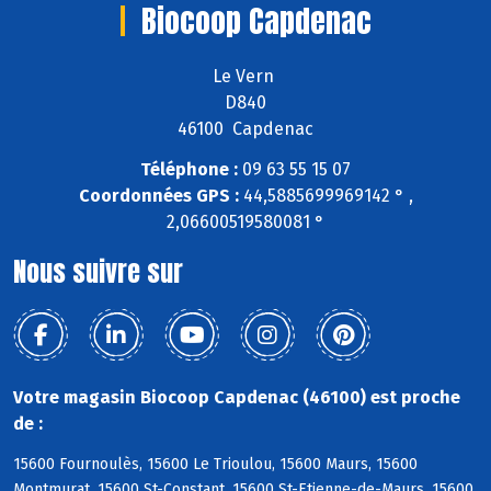
Biocoop Capdenac
Le Vern
D840
46100 Capdenac
Téléphone :
09 63 55 15 07
Coordonnées GPS :
44,5885699969142 ° ,
2,06600519580081 °
Nous suivre sur
Votre magasin Biocoop Capdenac (46100) est proche
de :
15600 Fournoulès, 15600 Le Trioulou, 15600 Maurs, 15600
Montmurat, 15600 St-Constant, 15600 St-Etienne-de-Maurs, 15600