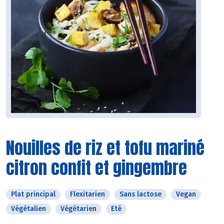
Nouilles de riz et tofu mariné
citron confit et gingembre
Plat principal
Flexitarien
Sans lactose
Vegan
Végétalien
Végétarien
Eté