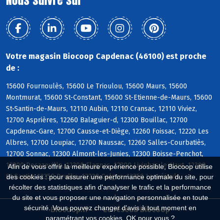
Nous suivre sur
Votre magasin Biocoop Capdenac (46100) est proche
de :
15600 Fournoulès, 15600 Le Trioulou, 15600 Maurs, 15600
Montmurat, 15600 St-Constant, 15600 St-Etienne-de-Maurs, 15600
St-Santin-de-Maurs, 12110 Aubin, 12110 Cransac, 12110 Viviez,
12700 Asprières, 12260 Balaguier-d, 12300 Bouillac, 12700
Capdenac-Gare, 12700 Causse-et-Diège, 12260 Foissac, 12220 Les
Albres, 12700 Loupiac, 12700 Naussac, 12260 Salles-Courbatiès,
12700 Sonnac, 12300 Almont-les-Junies, 12300 Boisse-Penchot,
12300 Decazeville, 12300 Flagnac, 12300 Livinhac-le-Haut, 12300
Afin de vous offrir la meilleure expérience possible, Biocoop utilise
St-Santin, 12350 Drulhe, 12220 Galgan, 12350 Lanuéjouls
des cookies : pour assurer une performance optimale du site, pour
récolter des statistiques afin d'analyser le trafic et la performance
du site et vous proposer une navigation personnalisée en toute
sécurité. Vous pouvez changer d'avis à tout moment en
Biocoop.fr
Le réseau Biocoop
paramétrant vos cookies. OK pour vous ?