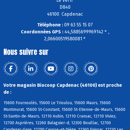
Le Vern
D840
46100 Capdenac
Téléphone :
09 63 55 15 07
Coordonnées GPS :
44,5885699969142 ° ,
2,06600519580081 °
Nous suivre sur
Votre magasin Biocoop Capdenac (46100) est proche
de :
15600 Fournoulès, 15600 Le Trioulou, 15600 Maurs, 15600
Montmurat, 15600 St-Constant, 15600 St-Etienne-de-Maurs, 15600
St-Santin-de-Maurs, 12110 Aubin, 12110 Cransac, 12110 Viviez,
12700 Asprières, 12260 Balaguier-d, 12300 Bouillac, 12700
Capdenac-Gare, 12700 Causse-et-Diège, 12260 Foissac, 12220 Les