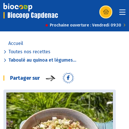
Biocoop Capdenac
(s’ouvre dans u
Prochaine ouverture : Vendredi 09:30
Accueil
Toutes nos recettes
Taboulé au quinoa et légumes...
Partager sur