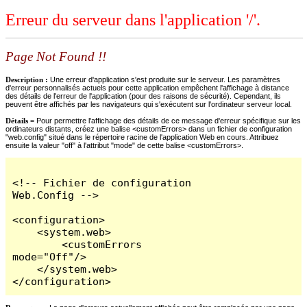
Erreur du serveur dans l'application '/'.
Page Not Found !!
Description :
Une erreur d'application s'est produite sur le serveur. Les paramètres
d'erreur personnalisés actuels pour cette application empêchent l'affichage à distance
des détails de l'erreur de l'application (pour des raisons de sécurité). Cependant, ils
peuvent être affichés par les navigateurs qui s'exécutent sur l'ordinateur serveur local.
Détails =
Pour permettre l'affichage des détails de ce message d'erreur spécifique sur les
ordinateurs distants, créez une balise <customErrors> dans un fichier de configuration
"web.config" situé dans le répertoire racine de l'application Web en cours. Attribuez
ensuite la valeur "off" à l'attribut "mode" de cette balise <customErrors>.
<!-- Fichier de configuration 
Web.Config -->

<configuration>

    <system.web>

        <customErrors 
mode="Off"/>

    </system.web>

</configuration>