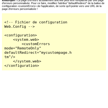
Remarques :
La page d'erreurs actuellement affichée peut être remplacée par une page
d'erreurs personnalisée. Pour ce faire, modifiez l'attribut "defaultRedirect" de la balise de
configuration <customErrors> de l'application, de sorte qu'il pointe vers une URL de la
page d'erreurs personnalisée !
<!-- Fichier de configuration 
Web.Config -->

<configuration>

    <system.web>

        <customErrors 
mode="RemoteOnly" 
defaultRedirect="mycustompage.h
tm"/>

    </system.web>

</configuration>