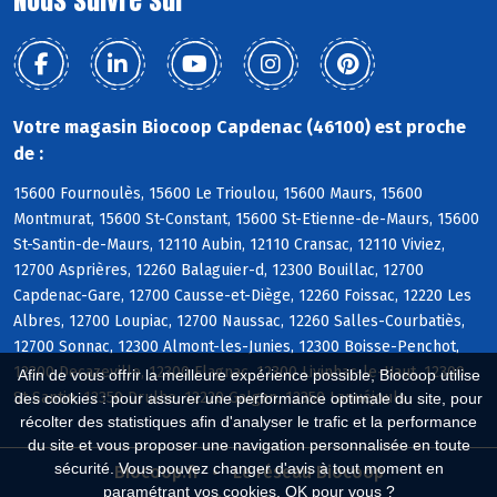
Votre magasin Biocoop Capdenac (46100) est proche
de :
15600 Fournoulès, 15600 Le Trioulou, 15600 Maurs, 15600
Montmurat, 15600 St-Constant, 15600 St-Etienne-de-Maurs, 15600
St-Santin-de-Maurs, 12110 Aubin, 12110 Cransac, 12110 Viviez,
12700 Asprières, 12260 Balaguier-d, 12300 Bouillac, 12700
Capdenac-Gare, 12700 Causse-et-Diège, 12260 Foissac, 12220 Les
Albres, 12700 Loupiac, 12700 Naussac, 12260 Salles-Courbatiès,
12700 Sonnac, 12300 Almont-les-Junies, 12300 Boisse-Penchot,
12300 Decazeville, 12300 Flagnac, 12300 Livinhac-le-Haut, 12300
Afin de vous offrir la meilleure expérience possible, Biocoop utilise
St-Santin, 12350 Drulhe, 12220 Galgan, 12350 Lanuéjouls
des cookies : pour assurer une performance optimale du site, pour
récolter des statistiques afin d'analyser le trafic et la performance
du site et vous proposer une navigation personnalisée en toute
sécurité. Vous pouvez changer d'avis à tout moment en
Biocoop.fr
Le réseau Biocoop
paramétrant vos cookies. OK pour vous ?