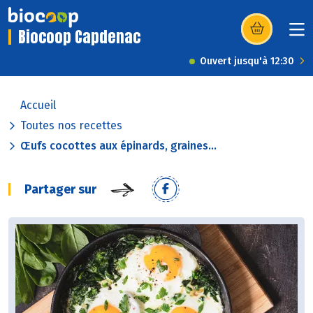
Biocoop Capdenac
(s’ouvre dans u
Ouvert jusqu'à 12:30
Accueil
Toutes nos recettes
Œufs cocottes aux épinards, graines...
Partager sur