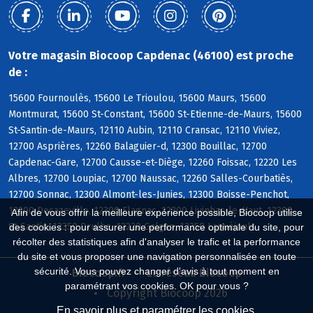
Votre magasin Biocoop Capdenac (46100) est proche
de :
15600 Fournoulès, 15600 Le Trioulou, 15600 Maurs, 15600
Montmurat, 15600 St-Constant, 15600 St-Etienne-de-Maurs, 15600
St-Santin-de-Maurs, 12110 Aubin, 12110 Cransac, 12110 Viviez,
12700 Asprières, 12260 Balaguier-d, 12300 Bouillac, 12700
Capdenac-Gare, 12700 Causse-et-Diège, 12260 Foissac, 12220 Les
Albres, 12700 Loupiac, 12700 Naussac, 12260 Salles-Courbatiès,
12700 Sonnac, 12300 Almont-les-Junies, 12300 Boisse-Penchot,
12300 Decazeville, 12300 Flagnac, 12300 Livinhac-le-Haut, 12300
Afin de vous offrir la meilleure expérience possible, Biocoop utilise
St-Santin, 12350 Drulhe, 12220 Galgan, 12350 Lanuéjouls
des cookies : pour assurer une performance optimale du site, pour
récolter des statistiques afin d'analyser le trafic et la performance
du site et vous proposer une navigation personnalisée en toute
sécurité. Vous pouvez changer d'avis à tout moment en
Biocoop.fr
Le réseau Biocoop
paramétrant vos cookies. OK pour vous ?
Copyright Biocoop 2026
En savoir plus et paramétrer les cookies