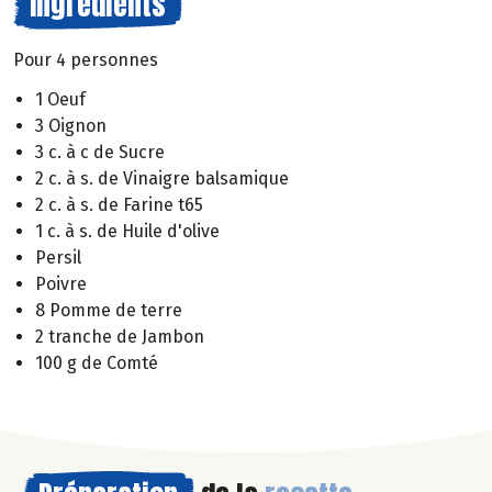
Ingrédients
Pour 4 personnes
1 Oeuf
3 Oignon
3 c. à c de Sucre
2 c. à s. de Vinaigre balsamique
2 c. à s. de Farine t65
1 c. à s. de Huile d'olive
Persil
Poivre
8 Pomme de terre
2 tranche de Jambon
100 g de Comté