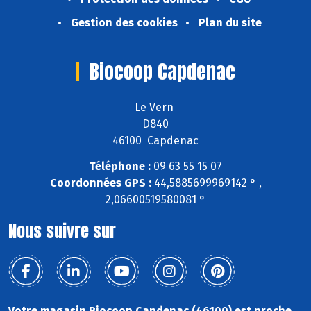
Gestion des cookies
Plan du site
Biocoop Capdenac
Le Vern
D840
46100 Capdenac
Téléphone :
09 63 55 15 07
Coordonnées GPS :
44,5885699969142 ° ,
2,06600519580081 °
Nous suivre sur
Votre magasin Biocoop Capdenac (46100) est proche