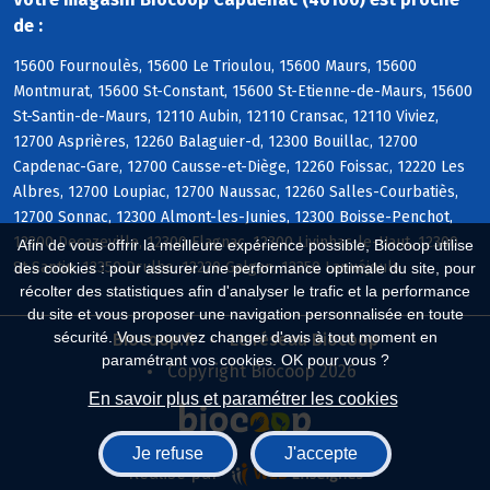
de :
15600 Fournoulès, 15600 Le Trioulou, 15600 Maurs, 15600
Montmurat, 15600 St-Constant, 15600 St-Etienne-de-Maurs, 15600
St-Santin-de-Maurs, 12110 Aubin, 12110 Cransac, 12110 Viviez,
12700 Asprières, 12260 Balaguier-d, 12300 Bouillac, 12700
Capdenac-Gare, 12700 Causse-et-Diège, 12260 Foissac, 12220 Les
Albres, 12700 Loupiac, 12700 Naussac, 12260 Salles-Courbatiès,
12700 Sonnac, 12300 Almont-les-Junies, 12300 Boisse-Penchot,
12300 Decazeville, 12300 Flagnac, 12300 Livinhac-le-Haut, 12300
Afin de vous offrir la meilleure expérience possible, Biocoop utilise
St-Santin, 12350 Drulhe, 12220 Galgan, 12350 Lanuéjouls
des cookies : pour assurer une performance optimale du site, pour
récolter des statistiques afin d'analyser le trafic et la performance
du site et vous proposer une navigation personnalisée en toute
sécurité. Vous pouvez changer d'avis à tout moment en
Biocoop.fr
Le réseau Biocoop
paramétrant vos cookies. OK pour vous ?
Copyright Biocoop 2026
En savoir plus et paramétrer les cookies
Je refuse
J'accepte
Réalisé par