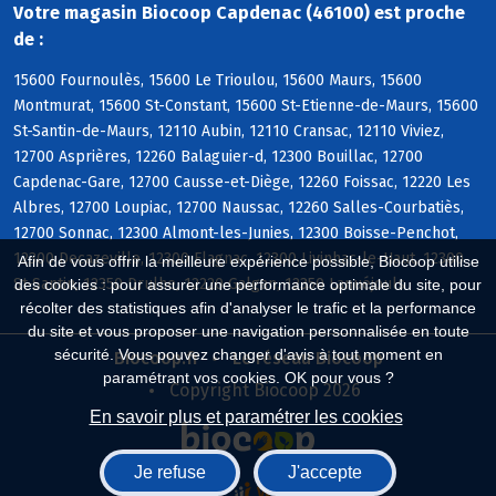
Votre magasin Biocoop Capdenac (46100) est proche
de :
15600 Fournoulès, 15600 Le Trioulou, 15600 Maurs, 15600
Montmurat, 15600 St-Constant, 15600 St-Etienne-de-Maurs, 15600
St-Santin-de-Maurs, 12110 Aubin, 12110 Cransac, 12110 Viviez,
12700 Asprières, 12260 Balaguier-d, 12300 Bouillac, 12700
Capdenac-Gare, 12700 Causse-et-Diège, 12260 Foissac, 12220 Les
Albres, 12700 Loupiac, 12700 Naussac, 12260 Salles-Courbatiès,
12700 Sonnac, 12300 Almont-les-Junies, 12300 Boisse-Penchot,
12300 Decazeville, 12300 Flagnac, 12300 Livinhac-le-Haut, 12300
Afin de vous offrir la meilleure expérience possible, Biocoop utilise
St-Santin, 12350 Drulhe, 12220 Galgan, 12350 Lanuéjouls
des cookies : pour assurer une performance optimale du site, pour
récolter des statistiques afin d'analyser le trafic et la performance
du site et vous proposer une navigation personnalisée en toute
sécurité. Vous pouvez changer d'avis à tout moment en
Biocoop.fr
Le réseau Biocoop
paramétrant vos cookies. OK pour vous ?
Copyright Biocoop 2026
En savoir plus et paramétrer les cookies
Je refuse
J'accepte
Réalisé par