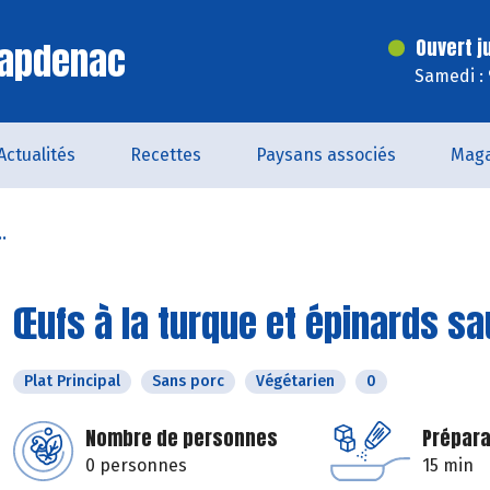
Capdenac
Ouvert j
Samedi :
Actualités
Recettes
Paysans associés
Maga
.
Œufs à la turque et épinards s
Plat Principal
Sans porc
Végétarien
0
Nombre de personnes
Prépara
0 personnes
15 min