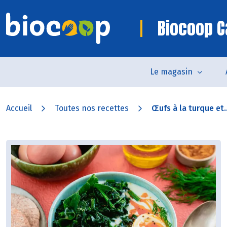
Biocoop 
Le magasin
Accueil
Toutes nos recettes
Œufs à la turque et..