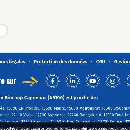
ons légales
Protection des données
CGU
Gestio
re sur
n Biocoop Capdenac (46100) est proche de :
ès, 15600 Le Trioulou, 15600 Maurs, 15600 Montmurat, 15600 St-Const
ansac, 12110 Viviez, 12700 Asprières, 12260 Balaguier-d, 12300 Bouill
00 Loupiac, 12700 Naussac, 12260 Salles-Courbatiès, 12700 Sonnac, 12
12300 Livinhac-le-Haut, 12300 St-Santin, 12350 Drulhe, 12220 Galgan, 1
es cookies : pour assurer une performance optimale du site, pour récolter