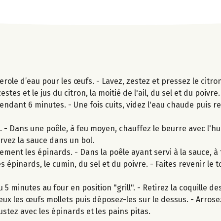
le d’eau pour les œufs. - Lavez, zestez et pressez le citron
stes et le jus du citron, la moitié de l'ail, du sel et du poivre
pendant 6 minutes. - Une fois cuits, videz l'eau chaude puis r
- Dans une poêle, à feu moyen, chauffez le beurre avec l'huil
rvez la sauce dans un bol.
ment les épinards. - Dans la poêle ayant servi à la sauce, à
 les épinards, le cumin, du sel et du poivre. - Faites revenir le
u 5 minutes au four en position "grill". - Retirez la coquille d
ux les œufs mollets puis déposez-les sur le dessus. - Arrose
stez avec les épinards et les pains pitas.