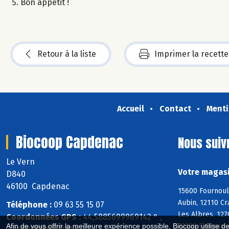
Bon appétit !
Retour à la liste
Imprimer la recette
Accueil
Contact
Menti
Biocoop Capdenac
Nous suiv
Le Vern
Votre magasi
D840
46100 Capdenac
15600 Fournoul
Aubin, 12110 Cr
Téléphone :
09 63 55 15 07
Les Albres, 127
Coordonnées GPS :
44,5885699969142 ° ,
12300 Flagnac, 
Afin de vous offrir la meilleure expérience possible, Biocoop utilise d