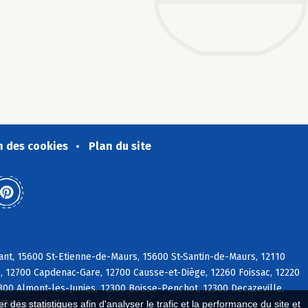
n des cookies
Plan du site
ant, 15600 St-Etienne-de-Maurs, 15600 St-Santin-de-Maurs, 12110
ac, 12700 Capdenac-Gare, 12700 Causse-et-Diège, 12260 Foissac, 12220
300 Almont-les-Junies, 12300 Boisse-Penchot, 12300 Decazeville,
2350 Lanuéjouls
 des statistiques afin d'analyser le trafic et la performance du site et