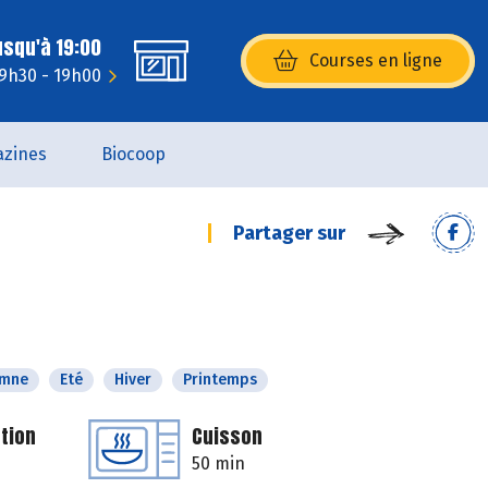
usqu'à 19:00
Courses en ligne
(s’ouvre dans une nouvelle fenêtr
 9h30 - 19h00
zines
Biocoop
Partager sur
omne
Eté
Hiver
Printemps
tion
Cuisson
50 min