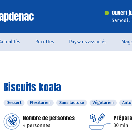
Capdenac
Ouvert j
Samedi :
Actualités
Recettes
Paysans associés
Maga
Biscuits koala
Dessert
Flexitarien
Sans lactose
Végétarien
Aut
Nombre de personnes
Prépara
4 personnes
30 min